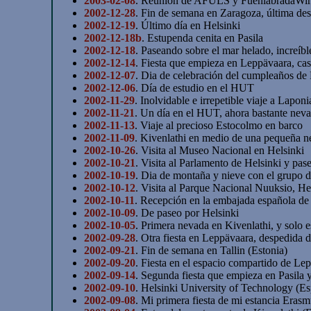
2003-02-08
. Reunión de AFULS y FuenlabradaWir
2002-12-28
. Fin de semana en Zaragoza, última de
2002-12-19
. Último día en Helsinki
2002-12-18b
. Estupenda cenita en Pasila
2002-12-18
. Paseando sobre el mar helado, increíbl
2002-12-14
. Fiesta que empieza en Leppävaara, casa
2002-12-07
. Dia de celebración del cumpleaños de 
2002-12-06
. Día de estudio en el HUT
2002-11-29
. Inolvidable e irrepetible viaje a Laponi
2002-11-21
. Un día en el HUT, ahora bastante neva
2002-11-13
. Viaje al precioso Estocolmo en barco
2002-11-09
. Kivenlathi en medio de una pequeña n
2002-10-26
. Visita al Museo Nacional en Helsinki
2002-10-21
. Visita al Parlamento de Helsinki y pas
2002-10-19
. Dia de montaña y nieve con el grupo d
2002-10-12
. Visita al Parque Nacional Nuuksio, He
2002-10-11
. Recepción en la embajada española de H
2002-10-09
. De paseo por Helsinki
2002-10-05
. Primera nevada en Kivenlathi, y solo 
2002-09-28
. Otra fiesta en Leppävaara, despedida d
2002-09-21
. Fin de semana en Tallin (Estonia)
2002-09-20
. Fiesta en el espacio compartido de Le
2002-09-14
. Segunda fiesta que empieza en Pasila y
2002-09-10
. Helsinki University of Technology (E
2002-09-08
. Mi primera fiesta de mi estancia Erasm