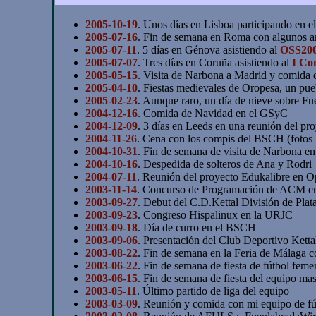
2005-10-19
. Unos días en Lisboa participando en e
2005-07-16
. Fin de semana en Roma con algunos 
2005-07-11
. 5 días en Génova asistiendo al
OSS20
2005-07-07
. Tres días en Coruña asistiendo al
I Co
2005-05-15
. Visita de Narbona a Madrid y comida 
2005-04-10
. Fiestas medievales de Oropesa, un pu
2005-02-23
. Aunque raro, un día de nieve sobre F
2004-12-16
. Comida de Navidad en el GSyC
2004-12-09
. 3 días en Leeds en una reunión del pr
2004-11-26
. Cena con los compis del BSCH (fotos 
2004-10-31
. Fin de semana de visita de Narbona e
2004-10-16
. Despedida de solteros de Ana y Rodri
2004-07-11
. Reunión del proyecto Edukalibre en O
2003-11-14
. Concurso de Programación de ACM en
2003-09-27
. Debut del C.D.Kettal División de Pla
2003-09-23
. Congreso Hispalinux en la URJC
2003-09-18
. Día de curro en el BSCH
2003-09-06
. Presentación del Club Deportivo Kett
2003-08-22
. Fin de semana en la Feria de Málaga 
2003-06-22
. Fin de semana de fiesta de fútbol feme
2003-06-15
. Fin de semana de fiesta del equipo mas
2003-05-11
. Último partido de liga del equipo
2003-03-09
. Reunión y comida con mi equipo de fú