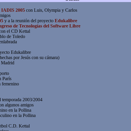
l
IADIS 2005
con Luis, Olympia y Carlos
amigos
05
y a la reunión del proyecto
Edukalibre
ngreso de Tecnologías del Software Libre
con el CD Kettal
eblo de Toledo
uenlabrada
oyecto Edukalibre
hechas por Jesús con su cámara)
n Madrid
porto
 París
ta femenino
al temporada 2003/2004
con algunos amigos
nino en la Pollina
culino en la Pollina
tbol C.D. Kettal