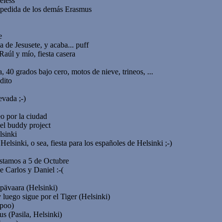
eless
spedida de los demás Erasmus
e
 de Jesusete, y acaba... puff
Raúl y mío, fiesta casera
a, 40 grados bajo cero, motos de nieve, trineos, ...
dito
evada ;-)
eo por la ciudad
el buddy project
lsinki
elsinki, o sea, fiesta para los españoles de Helsinki ;-)
estamos a 5 de Octubre
e Carlos y Daniel :-(
ppävaara (Helsinki)
 luego sigue por el Tiger (Helsinki)
spoo)
us (Pasila, Helsinki)